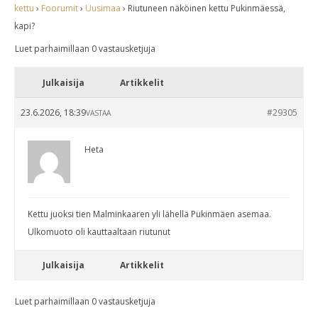
kettu
›
Foorumit
›
Uusimaa
›
Riutuneen näköinen kettu Pukinmäessä,
kapi?
Luet parhaimillaan 0 vastausketjuja
Julkaisija
Artikkelit
23.6.2026, 18:39
#29305
VASTAA
Heta
Kettu juoksi tien Malminkaaren yli lähellä Pukinmäen asemaa.
Ulkomuoto oli kauttaaltaan riutunut
Julkaisija
Artikkelit
Luet parhaimillaan 0 vastausketjuja