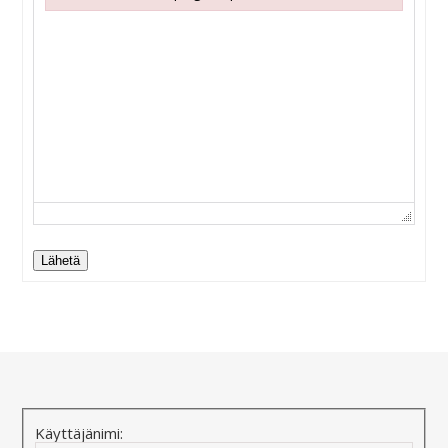
Failed to initialize plugin: wplink
Lähetä
Alternative:
Käyttäjänimi: