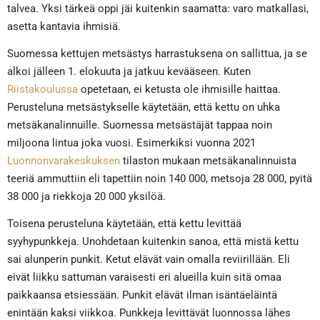
talvea. Yksi tärkeä oppi jäi kuitenkin saamatta: varo matkallasi,
asetta kantavia ihmisiä.
Suomessa kettujen metsästys harrastuksena on sallittua, ja se
alkoi jälleen 1. elokuuta ja jatkuu kevääseen. Kuten
Riistakoulussa
opetetaan, ei ketusta ole ihmisille haittaa.
Perusteluna metsästykselle käytetään, että kettu on uhka
metsäkanalinnuille. Suomessa metsästäjät tappaa noin
miljoona lintua joka vuosi. Esimerkiksi vuonna 2021
Luonnonvarakeskuksen
tilaston mukaan metsäkanalinnuista
teeriä ammuttiin eli tapettiin noin 140 000, metsoja 28 000, pyitä
38 000 ja riekkoja 20 000 yksilöä.
Toisena perusteluna käytetään, että kettu levittää
syyhypunkkeja. Unohdetaan kuitenkin sanoa, että mistä kettu
sai alunperin punkit. Ketut elävät vain omalla reviirillään. Eli
eivät liikku sattuman varaisesti eri alueilla kuin sitä omaa
paikkaansa etsiessään. Punkit elävät ilman isäntäeläintä
enintään kaksi viikkoa. Punkkeja levittävät luonnossa lähes