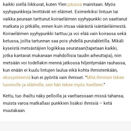
kaikki siellä liikkuvat, kuten Ylen
jutussa
mainitaan. Myös
syyhypunkkeja levittävät eri eläimet. Esimerkiksi lintuun tai
vaikka peuraan tarttunut koiraeläimen syyhypunkki on saattanut
matkata jo pitkälle, ennen kuin irtoaa väärästä isäntäeläimestä.
Koiraeläimen syyhypunkki tarttuu ja voi elää vain koirassa sekä
ketussa, joilta tartunnan saa pois yhdellä purutabletilla. Mikäli
kyseistä metsästäjien logiikkaa seurataan(tapetaan kaikki,
jotka kantavat mukanaan mahdollisia taudin aiheuttajia), niin
metsään voi todellakin mennä jatkossa hiljentymään rauhassa,
kun enään ei kuulu lintujen laulua eikä kohta ihmistenkään,
ekosysteemiä
kun ei pyöritä vain ihmiset. ”
Mitä ihminen tekee
luonnolle ja eläimille, sen hän tekee myös itselleen.
”
Kettu, tuo ihailtu näky pelloilla ja vaeltaessaan missä tahansa,
muista varoa matkallasi punkkien lisäksi ihmisiä – ketä
muutakaan.