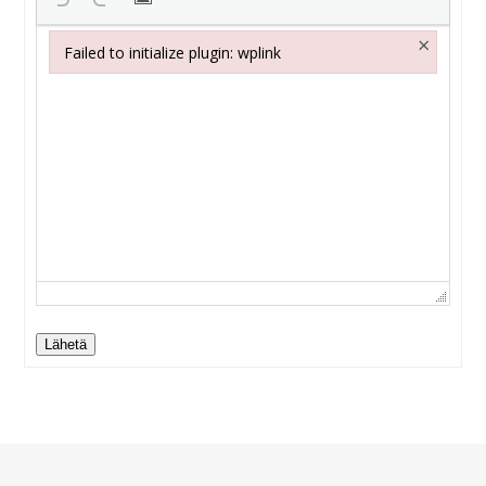
×
Failed to initialize plugin: wplink
Failed to initialize plugin: wplink
Lähetä
Alternative: