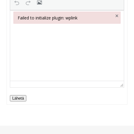
×
Failed to initialize plugin: wplink
Failed to initialize plugin: wplink
Lähetä
Alternative: