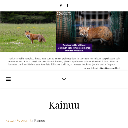
Kainuu
kettu
›
Foorumit
›
Kainuu