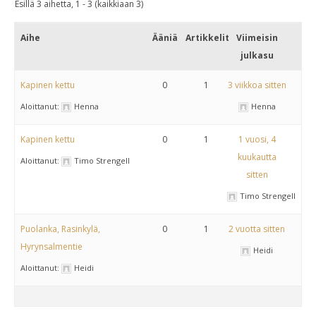
Esillä 3 aihetta, 1 - 3 (kaikkiaan 3)
Aihe
Ääniä
Artikkelit
Viimeisin
julkasu
Kapinen kettu
0
1
3 viikkoa sitten
Aloittanut:
Henna
Henna
Kapinen kettu
0
1
1 vuosi, 4
kuukautta
Aloittanut:
Timo Strengell
sitten
Timo Strengell
Puolanka, Rasinkylä,
0
1
2 vuotta sitten
Hyrynsalmentie
Heidi
Aloittanut:
Heidi