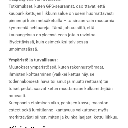
Tutkimukset, kuten GPS-seurannat, osoittavat, että
kaupunkikettujen liikkumisalue on usein huomattavasti
pienempi kuin metsäketuilla – toisinaan vain muutamia
kymmeniä hehtaareja. Tämä johtuu siitä, että
kaupungeissa on yleensä edes jotain ravintoa
löydettävissä, kuin esimerkiksi talvisessa
umpimetsässä.
Ympäristö ja turvallisuus:
Muutokset ympäristössä, kuten rakennustyömaat,
ihmisten kohtaaminen (vaikkei kettua näy, se
todennäköisesti havaitsi sinut ja muutti reittiään) tai
toiset pedot, saavat ketun muuttamaan kulkureittejään
nopeasti.
Kumppanin etsimisen-aika, pentujen kasvu, maaston
esteet sekä lumitilanne- kantavuus vaikuttavat myös
merkittävästi siihen, miten ja kuinka laajasti kettu liikkuu.