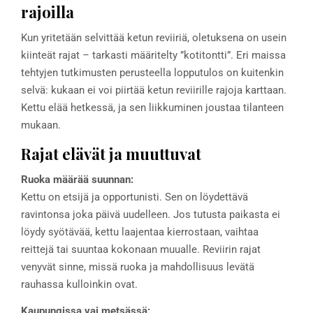
rajoilla
Kun yritetään selvittää ketun reviiriä, oletuksena on usein
kiinteät rajat – tarkasti määritelty ”kotitontti”. Eri maissa
tehtyjen tutkimusten perusteella lopputulos on kuitenkin
selvä: kukaan ei voi piirtää ketun reviirille rajoja karttaan.
Kettu elää hetkessä, ja sen liikkuminen joustaa tilanteen
mukaan.
Rajat elävät ja muuttuvat
Ruoka määrää suunnan:
Kettu on etsijä ja opportunisti. Sen on löydettävä
ravintonsa joka päivä uudelleen. Jos tutusta paikasta ei
löydy syötävää, kettu laajentaa kierrostaan, vaihtaa
reittejä tai suuntaa kokonaan muualle. Reviirin rajat
venyvät sinne, missä ruoka ja mahdollisuus levätä
rauhassa kulloinkin ovat.
Kaupungissa vai metsässä: