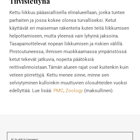
Tiivistettynä
Kettu liikkuu pääasiallisella elinalueellaan, jonka tuntee
parhaiten ja jossa kokee olonsa turvalliseksi. Ketut
käyttävät eri maiseman rakenteita kuten teitä liikkumisen
helpottamiseen, mutta yleensä vain lyhyinä jaksoina.
Tasapainottelevat nopean liikkumisen ja riskien välillä.
Pirstoutuneessa, ihmisen muokkaamassa ympäristössä
ketut tekevät jatkuvia, nopeita päätöksiä
reittivalinnoistaan.
Tämän alueen rajat ovat kuitenkin kuin
veteen piirrettyjä. Kettu menee sinne, minne sen
selviytyminen kulloinkin muuttuvien olosuhteiden vuoksi
edellyttää. Lue lisää:
PMC
,
Zoology
(maksullinen).
Käyttäjänimi: