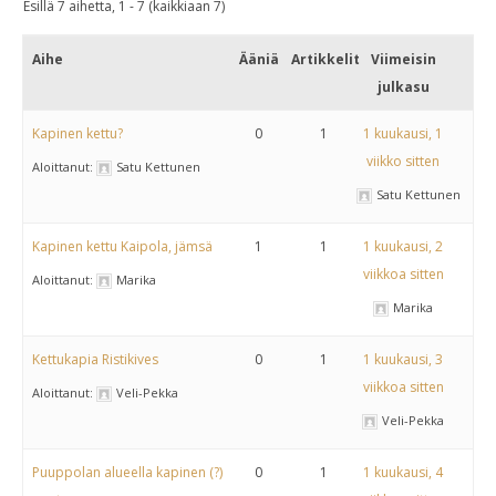
Esillä 7 aihetta, 1 - 7 (kaikkiaan 7)
Aihe
Ääniä
Artikkelit
Viimeisin
julkasu
Kapinen kettu?
0
1
1 kuukausi, 1
viikko sitten
Aloittanut:
Satu Kettunen
Satu Kettunen
Kapinen kettu Kaipola, jämsä
1
1
1 kuukausi, 2
viikkoa sitten
Aloittanut:
Marika
Marika
Kettukapia Ristikives
0
1
1 kuukausi, 3
viikkoa sitten
Aloittanut:
Veli-Pekka
Veli-Pekka
Puuppolan alueella kapinen (?)
0
1
1 kuukausi, 4