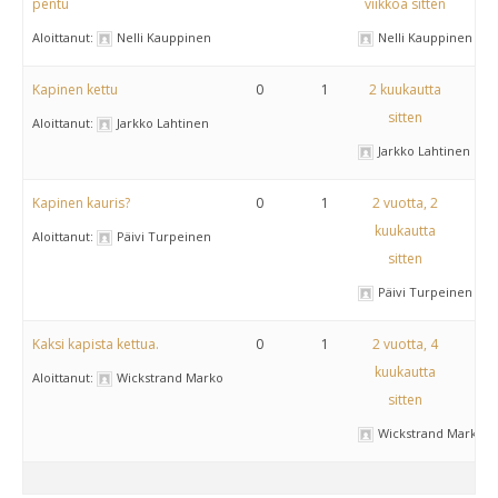
pentu
viikkoa sitten
Aloittanut:
Nelli Kauppinen
Nelli Kauppinen
Kapinen kettu
0
1
2 kuukautta
sitten
Aloittanut:
Jarkko Lahtinen
Jarkko Lahtinen
Kapinen kauris?
0
1
2 vuotta, 2
kuukautta
Aloittanut:
Päivi Turpeinen
sitten
Päivi Turpeinen
Kaksi kapista kettua.
0
1
2 vuotta, 4
kuukautta
Aloittanut:
Wickstrand Marko
sitten
Wickstrand Marko