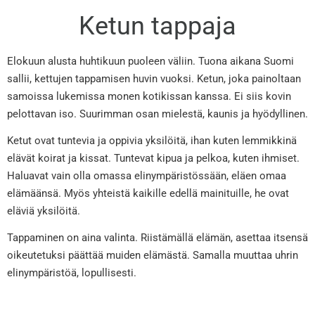
Ketun tappaja
Elokuun alusta huhtikuun puoleen väliin. Tuona aikana Suomi
sallii, kettujen tappamisen huvin vuoksi. Ketun, joka painoltaan
samoissa lukemissa monen kotikissan kanssa. Ei siis kovin
pelottavan iso. Suurimman osan mielestä, kaunis ja hyödyllinen.
Ketut ovat tuntevia ja oppivia yksilöitä, ihan kuten lemmikkinä
elävät koirat ja kissat. Tuntevat kipua ja pelkoa, kuten ihmiset.
Haluavat vain olla omassa elinympäristössään, eläen omaa
elämäänsä. Myös yhteistä kaikille edellä mainituille, he ovat
eläviä yksilöitä.
Tappaminen on aina valinta. Riistämällä elämän, asettaa itsensä
oikeutetuksi päättää muiden elämästä. Samalla muuttaa uhrin
elinympäristöä, lopullisesti.