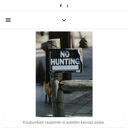
Kaupunkien taajamiin ei aseiden kanssa asiaa.