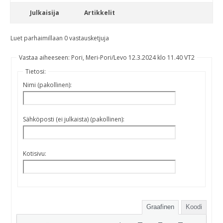
Julkaisija
Artikkelit
Luet parhaimillaan 0 vastausketjuja
Vastaa aiheeseen: Pori, Meri-Pori/Levo 12.3.2024 klo 11.40 VT2
Tietosi:
Nimi (pakollinen):
Sähköposti (ei julkaista) (pakollinen):
Kotisivu:
Graafinen
Koodi