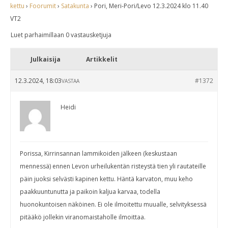
kettu
›
Foorumit
›
Satakunta
›
Pori, Meri-Pori/Levo 12.3.2024 klo 11.40
VT2
Luet parhaimillaan 0 vastausketjuja
Julkaisija
Artikkelit
12.3.2024, 18:03
#1372
VASTAA
Heidi
Porissa, Kirrinsannan lammikoiden jälkeen (keskustaan
mennessä) ennen Levon urheilukentän risteystä tien yli rautateille
päin juoksi selvästi kapinen kettu. Häntä karvaton, muu keho
paakkuuntunutta ja paikoin kaljua karvaa, todella
huonokuntoisen näköinen. Ei ole ilmoitettu muualle, selvityksessä
pitääkö jollekin viranomaistaholle ilmoittaa.