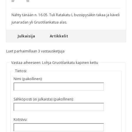
Nähty tänään n. 16.05. Tuli Ratakatu L bussipysäkin takaa ja käveli
junaradan yli Gruotilankatua alas.
Julkaisija
Artikkelit
Luet parhaimillaan 3 vastausketjuja
Vastaa aiheeseen: Lohja Gruotilankatu kapinen kettu
Tietosi:
Nimi (pakollinen):
Sähköposti (ei julkaista) (pakollinen):
Kotisivu: