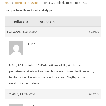
kettu
›
Foorumit
›
Uusimaa
›
Lohja Gruotilankatu kapinen kettu
Luet parhaimillaan 3 vastausketjuja
Julkaisija
Artikkelit
30.1.2026, 18:21
#23676
VASTAA
Elena
Nähty 30.1. noin klo 17.40 Gruotilankadulla, Hankotien
puoleisessa päädyssä kapinen huonokuntoisen näköinen kettu,
häntä osittain karvaton mutta ei kokonaan. Näytti pyörivän
omakotitalojen välissä.
3.2.2026, 14:43
#24255
VASTAA