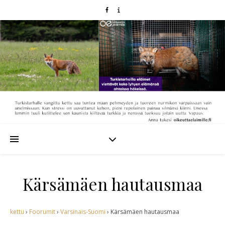
Kärsämäen hautausmaa
kettu
›
Foorumit
›
Varsinais-Suomi
›
Kärsämäen hautausmaa