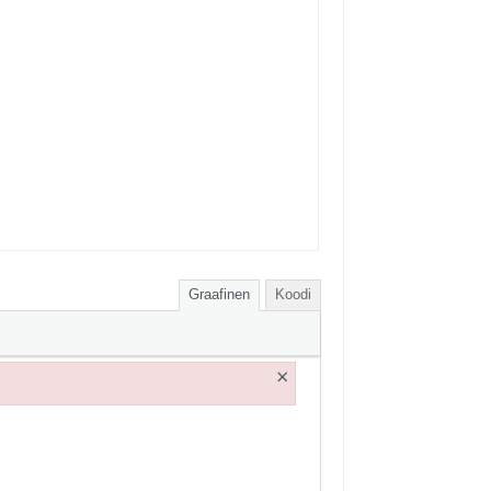
Graafinen
Koodi
×