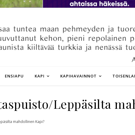
ENSIAPU
KAPI
KAPIHAVAINNOT
TOISENLA
taspuisto/Leppäsilta ma
ppäsilta mahdollinen Kapi?