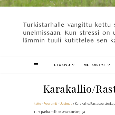
ETUSIVU
METSÄSTYS
Karakallio/Ras
kettu
›
Foorumit
›
Uusimaa
›
Karakallio/Rastaspuisto/Le
Luet parhaimillaan 0 vastausketjuja