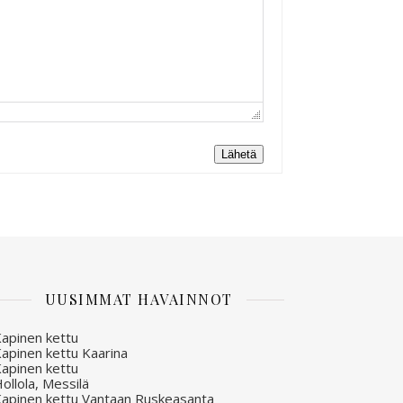
Lähetä
UUSIMMAT HAVAINNOT
apinen kettu
apinen kettu Kaarina
apinen kettu
ollola, Messilä
apinen kettu Vantaan Ruskeasanta