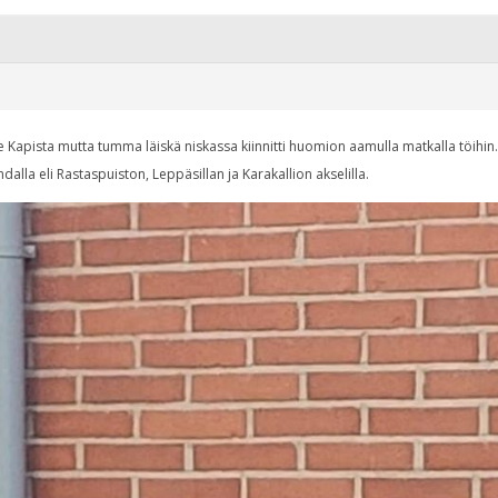
 Kapista mutta tumma läiskä niskassa kiinnitti huomion aamulla matkalla töihin.
dalla eli Rastaspuiston, Leppäsillan ja Karakallion akselilla.