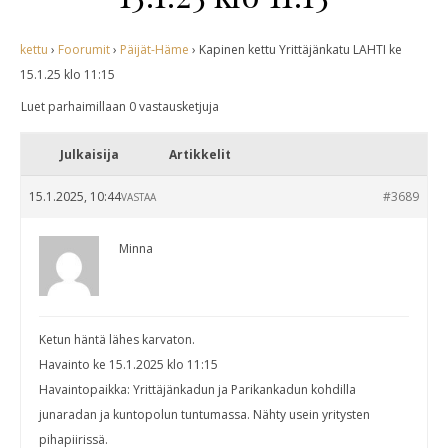
kettu
›
Foorumit
›
Päijät-Häme
›
Kapinen kettu Yrittäjänkatu LAHTI ke
15.1.25 klo 11:15
Luet parhaimillaan 0 vastausketjuja
Julkaisija
Artikkelit
15.1.2025, 10:44
#3689
VASTAA
Minna
Ketun häntä lähes karvaton.
Havainto ke 15.1.2025 klo 11:15
Havaintopaikka: Yrittäjänkadun ja Parikankadun kohdilla
junaradan ja kuntopolun tuntumassa. Nähty usein yritysten
pihapiirissä.