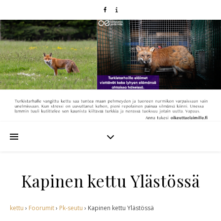
Kapinen kettu Ylästössä
kettu
›
Foorumit
›
Pk-seutu
›
Kapinen kettu Ylästössä