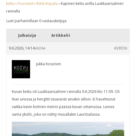
kettu
›
Foorumit
›
Etelä-Karjala
›
Kapinen kettu unilla Luukkaansalmen
rannalla
Luet parhaimillaan 0 vastausketjuja
Julkaisija
Artikkelit
9.6.2026, 14:14
#28556
VASTAA
Jukka Kosonen
Kuvan kettu oli Luukkaansalmen rannalla 9.6.2026 klo 11:09. Oli
ihan unessa ja hengitti tasaisesti ainakin silloin. Ei havahtunut
vaikka kävin kolmen metrin päässä kuvan ottamassa. Lienee
sama yksilö, joka on nähty muuallakin Lauritsalassa.