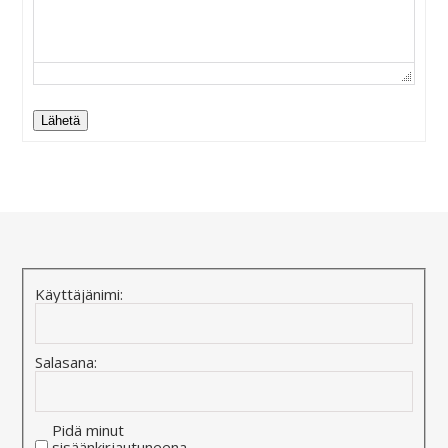
Lähetä
Alternative:
Käyttäjänimi:
Salasana:
Pidä minut
sisäänkirjautuneena