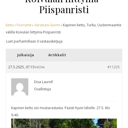
Piispanristi
kettu
›
Foorumit
›
Varsinais-Suomi
›
Kapinen kettu, Turku, Uudenmaantie
välillä Koivulan liittymä-Piispanristi
Luet parhaimillaan 0 vastausketjuja
Julkaisija
Artikkelit
27.5.2025, 07:15
#11225
VASTAA
Disa Laurell
Osallistuja
Kapinen kettu söi mustarastasta. Päästi hyvin lähelle. 27.5. klo
9.40.