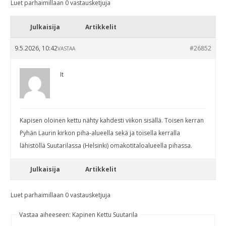
Luet parhaimillaan 0 vastausketjuja
Julkaisija
Artikkelit
9.5.2026, 10:42
#26852
VASTAA
It
Kapisen oloinen kettu nähty kahdesti viikon sisällä. Toisen kerran
Pyhän Laurin kirkon piha-alueella sekä ja toisella kerralla
lähistöllä Suutarilassa (Helsinki) omakotitaloalueella pihassa.
Julkaisija
Artikkelit
Luet parhaimillaan 0 vastausketjuja
Vastaa aiheeseen: Kapinen Kettu Suutarila