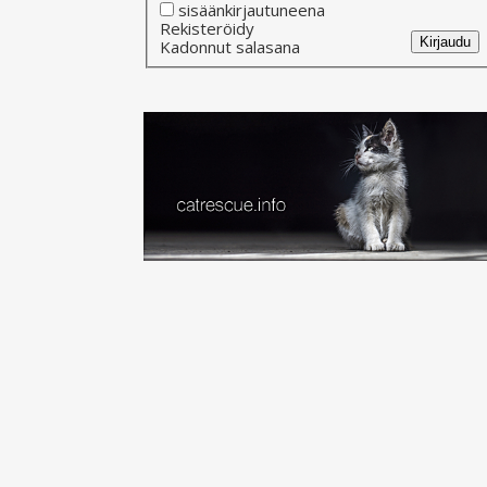
sisäänkirjautuneena
Alternative:
Rekisteröidy
Kirjaudu
Kadonnut salasana