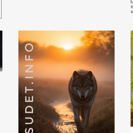
l
K
K