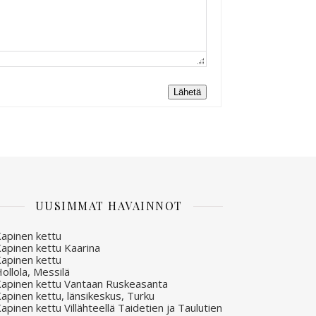
Lähetä
UUSIMMAT HAVAINNOT
apinen kettu
apinen kettu Kaarina
apinen kettu
ollola, Messilä
apinen kettu Vantaan Ruskeasanta
apinen kettu, länsikeskus, Turku
apinen kettu Villähteellä Taidetien ja Taulutien