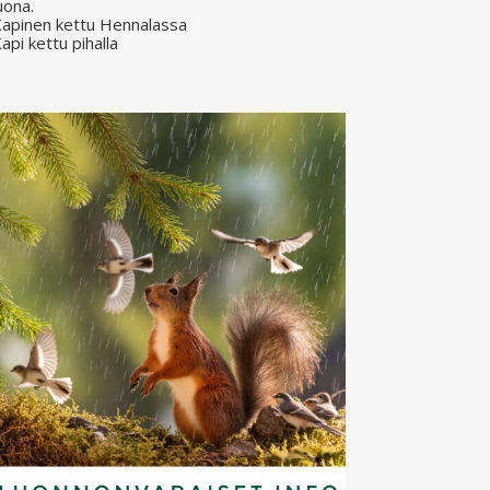
uona.
apinen kettu Hennalassa
api kettu pihalla