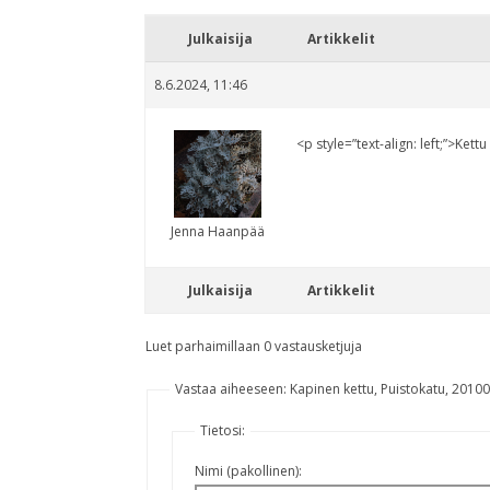
Julkaisija
Artikkelit
8.6.2024, 11:46
<p style=”text-align: left;”>Ket
Jenna Haanpää
Julkaisija
Artikkelit
Luet parhaimillaan 0 vastausketjuja
Vastaa aiheeseen: Kapinen kettu, Puistokatu, 2010
Tietosi:
Nimi (pakollinen):