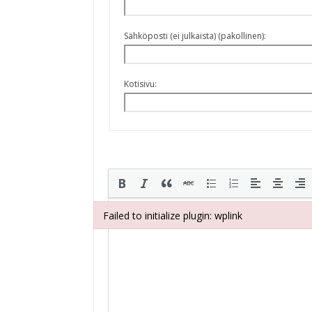
Sähköposti (ei julkaista) (pakollinen):
Kotisivu:
Failed to initialize plugin: wplink
Failed to initialize plugin: wplink