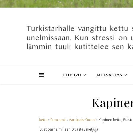
ETUSIVU
METSÄSTYS
Kapinen
kettu
›
Foorumit
›
Varsinais-Suomi
›
Kapinen kettu, Puist
Luet parhaimillaan 0 vastausketjuja