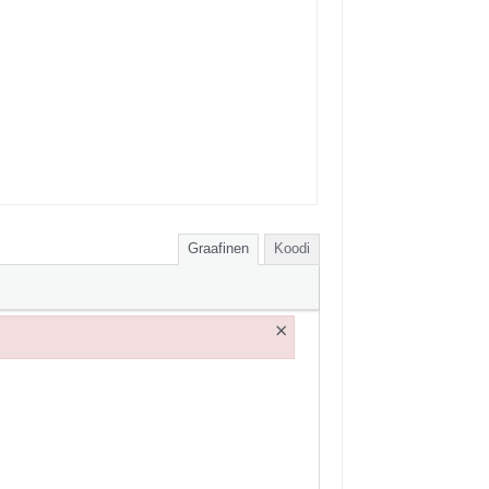
Graafinen
Koodi
×