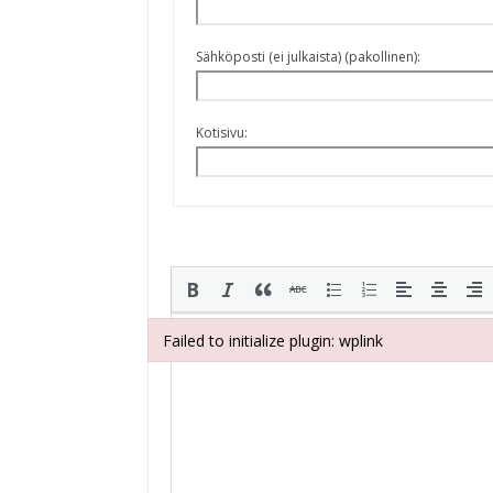
Sähköposti (ei julkaista) (pakollinen):
Kotisivu:
Failed to initialize plugin: wplink
Failed to initialize plugin: wplink