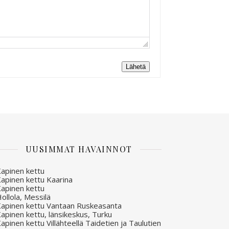
Lähetä
UUSIMMAT HAVAINNOT
apinen kettu
apinen kettu Kaarina
apinen kettu
ollola, Messilä
apinen kettu Vantaan Ruskeasanta
apinen kettu, länsikeskus, Turku
apinen kettu Villähteellä Taidetien ja Taulutien