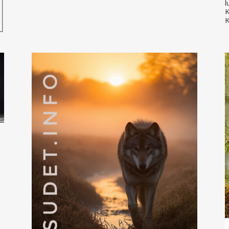
l
K
K