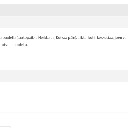
la puolella (taukopaikka Herkkules, Kotkaa päin). Liikkui kohti keskustaa, joen v
n toiselta puolelta.