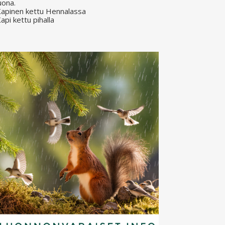
uona.
apinen kettu Hennalassa
api kettu pihalla