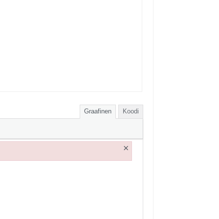
Graafinen
Koodi
×