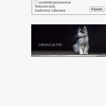
sisäänkirjautuneena
Alternative:
Rekisteröidy
Kirjaudu
Kadonnut salasana