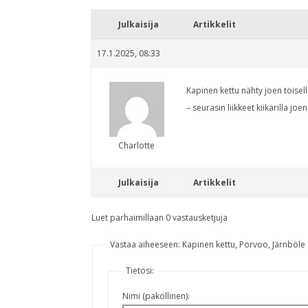
Julkaisija
Artikkelit
17.1.2025, 08:33
Kapinen kettu nähty joen toisel
– seurasin liikkeet kiikarilla joe
Charlotte
Julkaisija
Artikkelit
Luet parhaimillaan 0 vastausketjuja
Vastaa aiheeseen: Kapinen kettu, Porvoo, Järnböle
Tietosi:
Nimi (pakollinen):