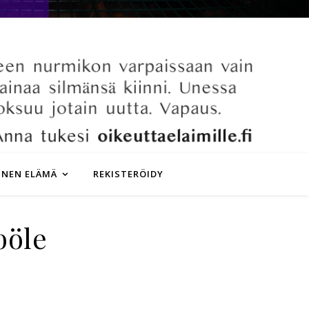
INEN ELÄMÄ
REKISTERÖIDY
böle