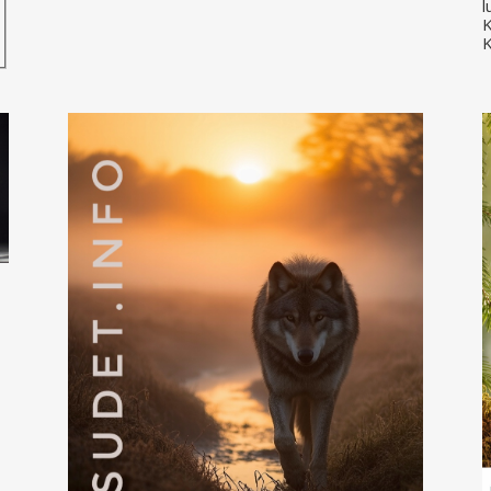
l
K
K