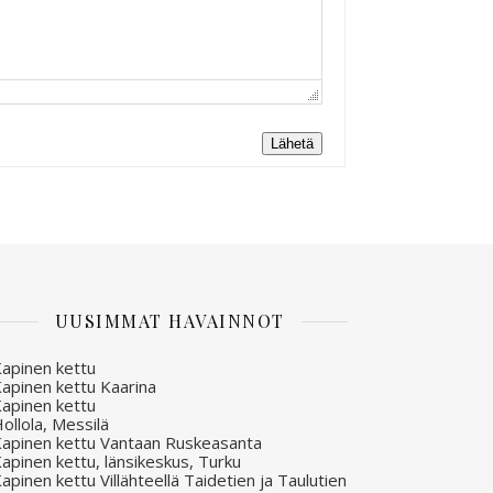
Lähetä
UUSIMMAT HAVAINNOT
apinen kettu
apinen kettu Kaarina
apinen kettu
ollola, Messilä
apinen kettu Vantaan Ruskeasanta
apinen kettu, länsikeskus, Turku
apinen kettu Villähteellä Taidetien ja Taulutien