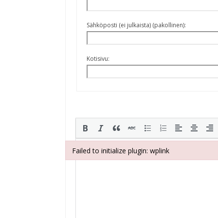
Sähköposti (ei julkaista) (pakollinen):
Kotisivu:
Failed to initialize plugin: wplink
Failed to initialize plugin: wplink