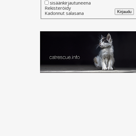
sisäänkirjautuneena
Alternative:
Rekisteröidy
Kirjaudu
Kadonnut salasana