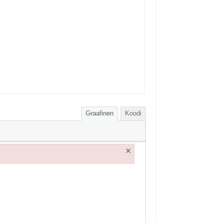
Graafinen
Koodi
×