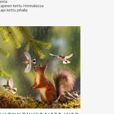
uona.
apinen kettu Hennalassa
api kettu pihalla