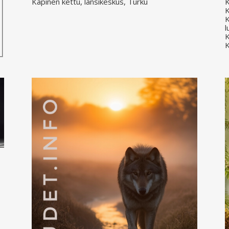
Kapinen kettu, länsikeskus, Turku
K
K
K
l
K
K