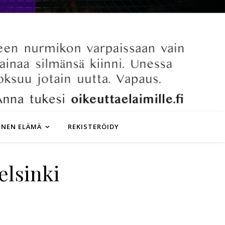
INEN ELÄMÄ
REKISTERÖIDY
lsinki