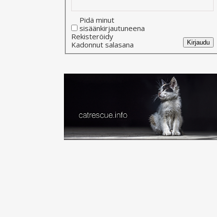
Pidä minut
sisäänkirjautuneena
Alternative:
Rekisteröidy
Kirjaudu
Kadonnut salasana