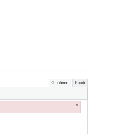
Graafinen
Koodi
×