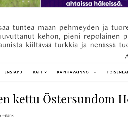
ENSIAPU
KAPI
KAPIHAVAINNOT
TOISENLA
en kettu Östersundom He
 Helsinki