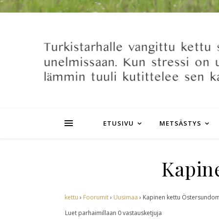
ETUSIVU
METSÄSTYS
Kapin
kettu
›
Foorumit
›
Uusimaa
›
Kapinen kettu Östersundom
Luet parhaimillaan 0 vastausketjuja