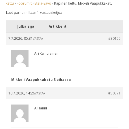
kettu
›
Foorumit
›
Etelä-Savo
›
Kapinen kettu, Mikkeli Vaapukkakatu
Luet parhaimillaan 1 vastausketjua
Julkaisija
Artikkelit
7.7.2026, 05:31
#30155
VASTAA
Ari Kainulainen
Mikkeli Vaapukkakatu 3 pihassa
10.7.2026, 14:26
#30371
VASTAA
A Hanni