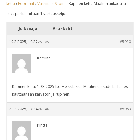
kettu
›
Foorumit
›
Varsinais-Suomi
›
Kapinen kettu Maaherrankadulla
Luet parhaimillaan 1 vastausketjua
Julkaisija
Artikkelit
19.3.2025, 19:37
#5930
VASTAA
Katriina
Kapinen kettu 19.3.2025 Iso-Heikkilässä, Maaherrankadulla. Lähes
kauttaaltaan karvaton ja rupinen.
21.3.2025, 17:34
#5963
VASTAA
Piritta