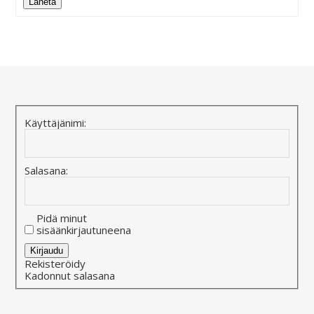
Lähetä
Alternative:
Käyttäjänimi:
Salasana:
Pidä minut
sisäänkirjautuneena
Alternative:
Kirjaudu
Rekisteröidy
Kadonnut salasana