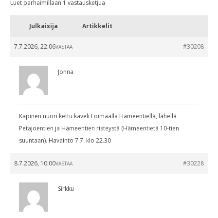
Luet parhaimillaan 1 vastausketjua
Julkaisija
Artikkelit
7.7.2026, 22:06
#30208
VASTAA
Jonna
Kapinen nuori kettu käveli Loimaalla Hämeentiellä, lähellä
Petäjoentien ja Hämeentien risteystä (Hämeentietä 10-tien
suuntaan). Havainto 7.7. klo 22.30
8.7.2026, 10:00
#30228
VASTAA
Sirkku