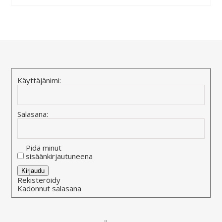
Alternative:
Käyttäjänimi:
Salasana:
Pidä minut
sisäänkirjautuneena
Alternative:
Kirjaudu
Rekisteröidy
Kadonnut salasana