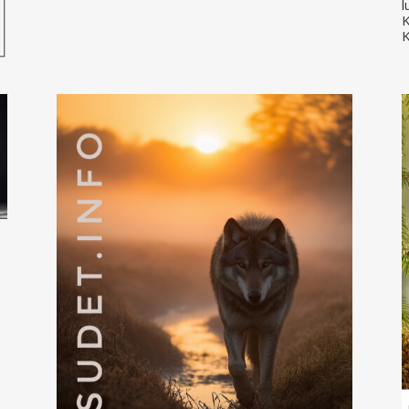
l
K
K