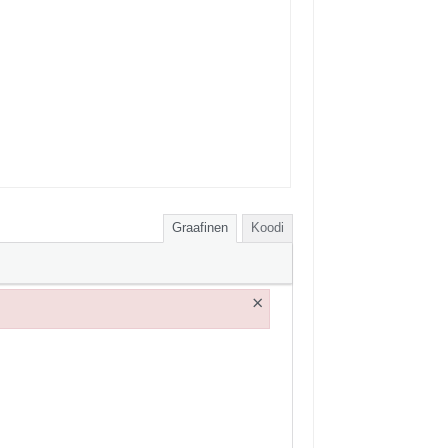
Graafinen
Koodi
×