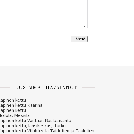
Lähetä
UUSIMMAT HAVAINNOT
apinen kettu
apinen kettu Kaarina
apinen kettu
ollola, Messilä
apinen kettu Vantaan Ruskeasanta
apinen kettu, länsikeskus, Turku
apinen kettu Villähteellä Taidetien ja Taulutien