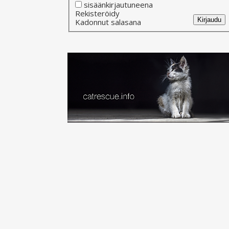
sisäänkirjautuneena
Alternative:
Rekisteröidy
Kirjaudu
Kadonnut salasana