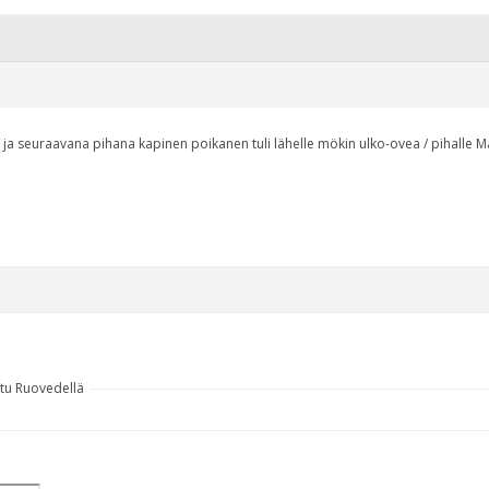
n ja seuraavana pihana kapinen poikanen tuli lähelle mökin ulko-ovea / pihalle
ttu Ruovedellä