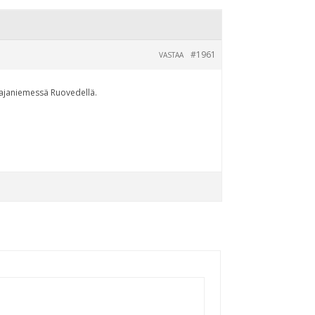
#1961
VASTAA
 Majaniemessä Ruovedellä.