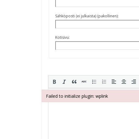
Sähköposti (ei julkaista) (pakollinen):
Kotisivu:
Failed to initialize plugin: wplink
Failed to initialize plugin: wplink