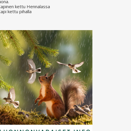
uona.
apinen kettu Hennalassa
api kettu pihalla