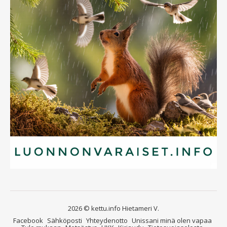
2026 © kettu.info Hietameri V.
Facebook
Sähköposti
Yhteydenotto
Unissani minä olen vapaa