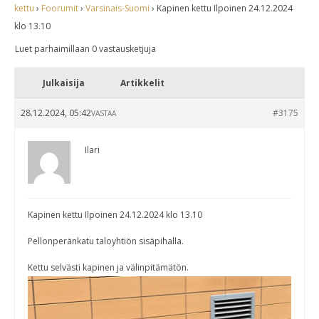
kettu
›
Foorumit
›
Varsinais-Suomi
›
Kapinen kettu Ilpoinen 24.12.2024
klo 13.10
Luet parhaimillaan 0 vastausketjuja
Julkaisija
Artikkelit
28.12.2024, 05:42
#3175
VASTAA
Ilari
Kapinen kettu Ilpoinen 24.12.2024 klo 13.10
Pellonperänkatu taloyhtiön sisäpihalla.
Kettu selvästi kapinen ja välinpitämätön.