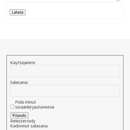
Lähetä
Alternative:
Käyttäjänimi:
Salasana:
Pidä minut
sisäänkirjautuneena
Alternative:
Kirjaudu
Rekisteröidy
Kadonnut salasana