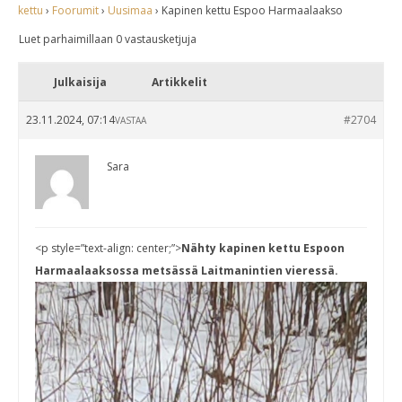
kettu
›
Foorumit
›
Uusimaa
›
Kapinen kettu Espoo Harmaalaakso
Luet parhaimillaan 0 vastausketjuja
Julkaisija
Artikkelit
23.11.2024, 07:14
#2704
VASTAA
Sara
<p style=”text-align: center;”>
Nähty kapinen kettu Espoon
Harmaalaaksossa metsässä Laitmanintien vieressä.