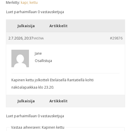
Merkitty:
kapi; kettu
Luet parhaimillaan 0 vastausketjuja
Julkaisija
Artikkelit
2.7.2026, 20:37
#29876
VASTAA
Jane
Osallistuja
Kapinen kettu jolkotteli Eteläisellä Rantatiellä kohti
näköalapaikkaa klo 23.20.
Julkaisija
Artikkelit
Luet parhaimillaan 0 vastausketjuja
Vastaa aiheeseen: Kapinen kettu