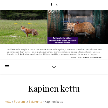
Kapinen kettu
kettu
›
Foorumit
›
Satakunta
›
Kapinen kettu