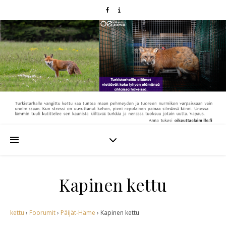
Kapinen kettu
kettu
›
Foorumit
›
Päijät-Häme
›
Kapinen kettu