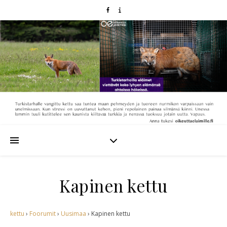
Kapinen kettu
kettu
›
Foorumit
›
Uusimaa
›
Kapinen kettu