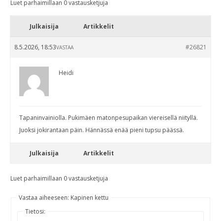
Luet parhaimillaan 0 vastausketjuja
Julkaisija
Artikkelit
8.5.2026, 18:53
#26821
VASTAA
Heidi
Tapaninvainiolla. Pukimäen matonpesupaikan viereisellä niityllä.
Juoksi jokirantaan päin. Hännässä enää pieni tupsu päässä.
Julkaisija
Artikkelit
Luet parhaimillaan 0 vastausketjuja
Vastaa aiheeseen: Kapinen kettu
Tietosi: