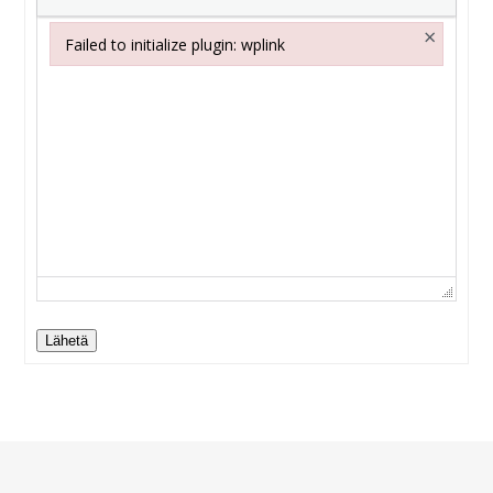
×
Failed to initialize plugin: wplink
Failed to initialize plugin: wplink
Lähetä
Alternative: