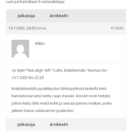
Luet parhaimillaan 0 vastausketjuja
Julkaisija
Artikkelit
10.7.2025, 20:07
#13843
VASTAA
Mikko
<p style=”text-align: left;”>Lahti, Kiiskilänmäki / Kunnas</p>
10.7.2025 klo 22:20
Kiiskilänkadulla pysäkkipolun läheisyydessä keskellä tietä
hännästä karvaton kettu raapi itseään. Koirani nosti metelin,
jolloin kettu lähti meitä kohti ja seurasi pienen matkan, jonka
jälkeen hävisi radanvarren pusikoihin.
Julkaisija
Artikkelit