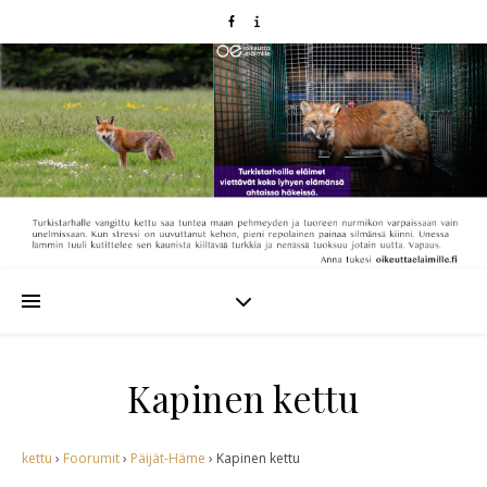
Kapinen kettu
kettu
›
Foorumit
›
Päijät-Häme
›
Kapinen kettu