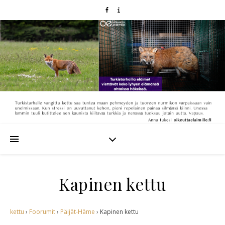
Kapinen kettu
kettu
›
Foorumit
›
Päijät-Häme
›
Kapinen kettu