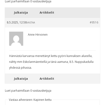
Luet parhaimillaan 0 vastausketjuja
Julkaisija
Artikkelit
8.5.2025, 12:58
#9516
VASTAA
Anne Hirvonen
Hännästä karvansa menettänyt kettu pyörii kunnaksen alueella,
nähty mm Eskolanmäentiellä ja tänä aamuna, 8.5. Nuppukadulla
yhdessä pihassa.
Julkaisija
Artikkelit
Luet parhaimillaan 0 vastausketjuja
Vastaa aiheeseen: Kapinen kettu