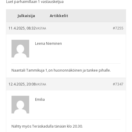
Luet parhaimillaan 1 vastausketjua
Julkaisija
Artikkelit
11.4.2025, 08:32
#7255
VASTAA
Leena Nieminen
Naantali Tammikuja 1,on huononnäköinen ja tunkee pihalle.
12.4.2025, 20:08
#7347
VASTAA
Emilia
Nähty myös Teräskadulla tänään klo 20.30.