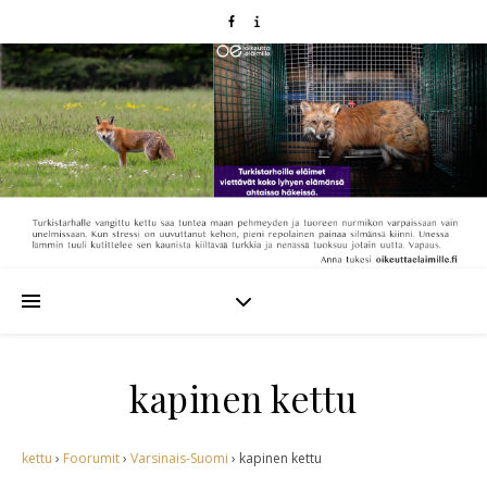
kapinen kettu
kettu
›
Foorumit
›
Varsinais-Suomi
›
kapinen kettu