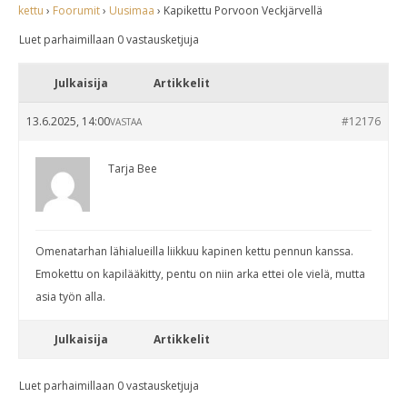
kettu
›
Foorumit
›
Uusimaa
›
Kapikettu Porvoon Veckjärvellä
Luet parhaimillaan 0 vastausketjuja
Julkaisija
Artikkelit
13.6.2025, 14:00
#12176
VASTAA
Tarja Bee
Omenatarhan lähialueilla liikkuu kapinen kettu pennun kanssa.
Emokettu on kapilääkitty, pentu on niin arka ettei ole vielä, mutta
asia työn alla.
Julkaisija
Artikkelit
Luet parhaimillaan 0 vastausketjuja