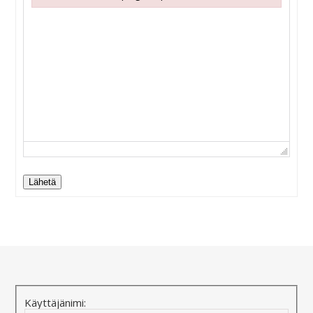
Failed to initialize plugin: wplink
Lähetä
Alternative:
Käyttäjänimi: