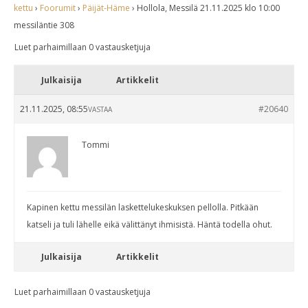
kettu
›
Foorumit
›
Päijät-Häme
›
Hollola, Messilä 21.11.2025 klo 10:00
messiläntie 308
Luet parhaimillaan 0 vastausketjuja
Julkaisija
Artikkelit
21.11.2025, 08:55
#20640
VASTAA
Tommi
Kapinen kettu messilän laskettelukeskuksen pellolla. Pitkään
katseli ja tuli lähelle eikä välittänyt ihmisistä. Häntä todella ohut.
Julkaisija
Artikkelit
Luet parhaimillaan 0 vastausketjuja