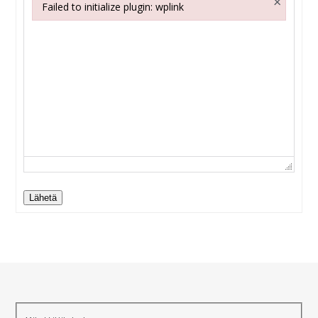
×
Failed to initialize plugin: wplink
Failed to initialize plugin: wplink
Lähetä
Alternative: