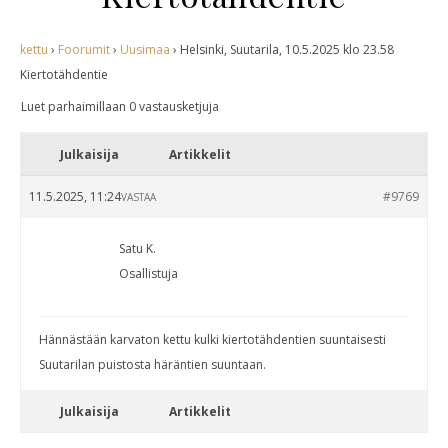
kettu
›
Foorumit
›
Uusimaa
›
Helsinki, Suutarila, 10.5.2025 klo 23.58
Kiertotähdentie
Luet parhaimillaan 0 vastausketjuja
Julkaisija
Artikkelit
11.5.2025, 11:24
#9769
VASTAA
Satu K.
Osallistuja
Hännästään karvaton kettu kulki kiertotähdentien suuntaisesti
Suutarilan puistosta häräntien suuntaan.
Julkaisija
Artikkelit