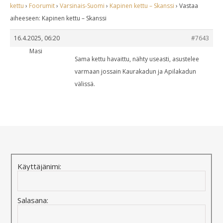
kettu
›
Foorumit
›
Varsinais-Suomi
›
Kapinen kettu – Skanssi
›
Vastaa
aiheeseen: Kapinen kettu – Skanssi
16.4.2025, 06:20
#7643
Masi
Sama kettu havaittu, nähty useasti, asustelee
varmaan jossain Kaurakadun ja Apilakadun
välissä.
Käyttäjänimi:
Salasana: