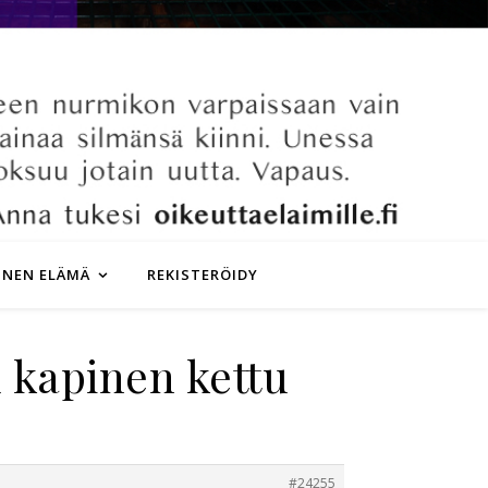
INEN ELÄMÄ
REKISTERÖIDY
 kapinen kettu
#24255