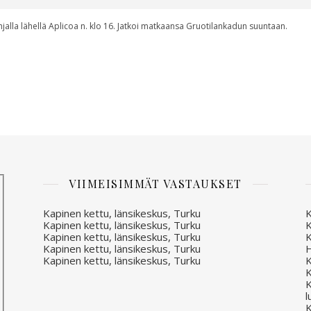
hjalla lähellä Aplicoa n. klo 16. Jatkoi matkaansa Gruotilankadun suuntaan.
VIIMEISIMMÄT VASTAUKSET
Kapinen kettu, länsikeskus, Turku
K
Kapinen kettu, länsikeskus, Turku
K
Kapinen kettu, länsikeskus, Turku
K
Kapinen kettu, länsikeskus, Turku
H
Kapinen kettu, länsikeskus, Turku
K
K
K
l
K