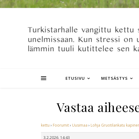
ETUSIVU
METSÄSTYS
Vastaa aihees
kettu
›
Foorumit
›
Uusimaa
›
Lohja Gruotilankatu kapinen
3.2.2026, 14:43