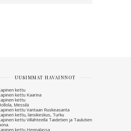
UUSIMMAT HAVAINNOT
apinen kettu
apinen kettu Kaarina
apinen kettu
ollola, Messilä
apinen kettu Vantaan Ruskeasanta
apinen kettu, länsikeskus, Turku
apinen kettu Villähteellä Taidetien ja Taulutien
uona.
apinen kettu Hennalassa