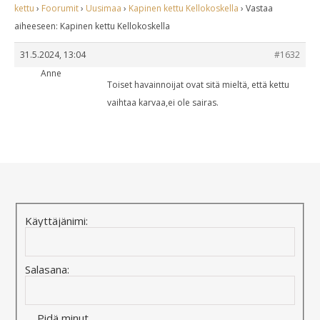
kettu
›
Foorumit
›
Uusimaa
›
Kapinen kettu Kellokoskella
›
Vastaa
aiheeseen: Kapinen kettu Kellokoskella
31.5.2024, 13:04
#1632
Anne
Toiset havainnoijat ovat sitä mieltä, että kettu
vaihtaa karvaa,ei ole sairas.
Käyttäjänimi:
Salasana:
Pidä minut