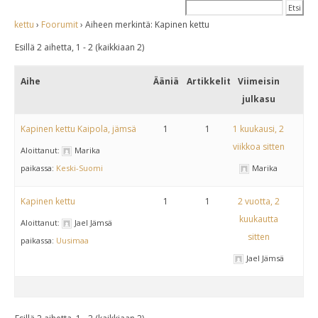
kettu
›
Foorumit
›
Aiheen merkintä: Kapinen kettu
Esillä 2 aihetta, 1 - 2 (kaikkiaan 2)
Aihe
Ääniä
Artikkelit
Viimeisin
julkasu
Kapinen kettu Kaipola, jämsä
1
1
1 kuukausi, 2
viikkoa sitten
Aloittanut:
Marika
paikassa:
Keski-Suomi
Marika
Kapinen kettu
1
1
2 vuotta, 2
kuukautta
Aloittanut:
Jael Jämsä
sitten
paikassa:
Uusimaa
Jael Jämsä