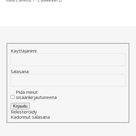
Esillä 2 aihetta, 1 - 2 (kaikkiaan 2)
Käyttäjänimi:
Salasana:
Pidä minut
sisäänkirjautuneena
Alternative:
Kirjaudu
Rekisteröidy
Kadonnut salasana