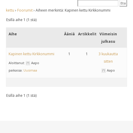
kettu
›
Foorumit
›
Aiheen merkintä: Kapinen kettu Kirkkonummi
Esillä aihe 1 (1:stä)
Aihe
Ääniä
Artikkelit
Viimeisin
julkasu
Kapinen kettu Kirkkonummi
1
1
3 kuukautta
sitten
Aloittanut:
Aapo
paikassa:
Uusimaa
Aapo
Esillä aihe 1 (1:stä)