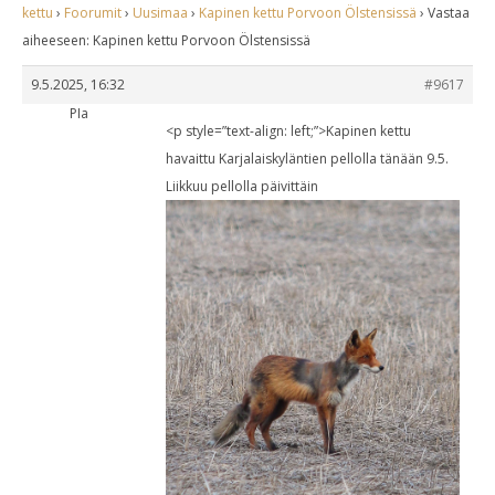
kettu
›
Foorumit
›
Uusimaa
›
Kapinen kettu Porvoon Ölstensissä
›
Vastaa
aiheeseen: Kapinen kettu Porvoon Ölstensissä
9.5.2025, 16:32
#9617
PIa
<p style=”text-align: left;”>Kapinen kettu
havaittu Karjalaiskyläntien pellolla tänään 9.5.
Liikkuu pellolla päivittäin