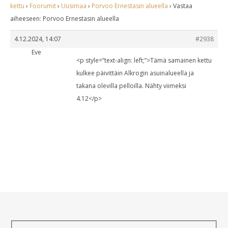
kettu
›
Foorumit
›
Uusimaa
›
Porvoo Ernestasin alueella
›
Vastaa
aiheeseen: Porvoo Ernestasin alueella
4.12.2024, 14:07
#2938
Eve
<p style=”text-align: left;”>Tämä samainen kettu
kulkee päivittäin Alkrogin asuinalueella ja
takana olevilla pelloilla. Nähty viimeksi
4.12</p>