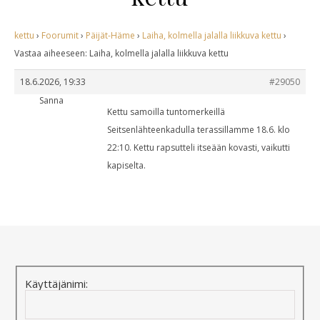
kettu
›
Foorumit
›
Päijät-Häme
›
Laiha, kolmella jalalla liikkuva kettu
›
Vastaa aiheeseen: Laiha, kolmella jalalla liikkuva kettu
18.6.2026, 19:33
#29050
Sanna
Kettu samoilla tuntomerkeillä
Seitsenlähteenkadulla terassillamme 18.6. klo
22:10. Kettu rapsutteli itseään kovasti, vaikutti
kapiselta.
Käyttäjänimi: