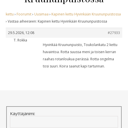
kettu
›
Foorumit
›
Uusimaa
›
Kapinen kettu Hyvinkään Kruununpuistossa
›
Vastaa aiheeseen: Kapinen kettu Hyvinkään Kruununpuistossa
29.5.2026, 12:08
#27933
T. Rokka
Hyvinkää Kruununpuisto, Toukolankatu 2 kettu
havaintoa. Rotta suussa meni ja toisen kerran
raahas rotanloukua perässä. Rotta ongelma
tosi suuri. Koira saanut kapi tartunnan.
Käyttäjänimi: