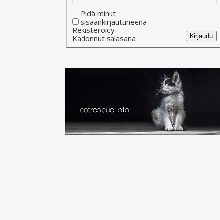
Pidä minut
sisäänkirjautuneena
Alternative:
Rekisteröidy
Kirjaudu
Kadonnut salasana