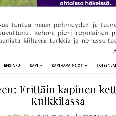
ENSIAPU
KAPI
KAPIHAVAINNOT
TOISENLA
en: Erittäin kapinen ke
Kulkkilassa
u Hirvensalon Kulkkilassa
›
Vastaa aiheeseen: Erittäin kapinen kettu Hirvensalon 