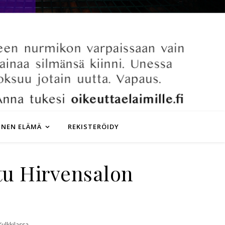
INEN ELÄMÄ
REKISTERÖIDY
ttu Hirvensalon
Kulkkilassa