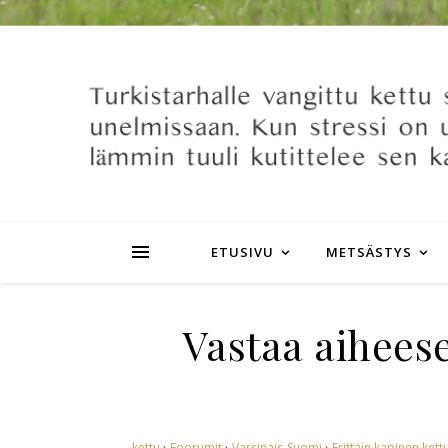
ETUSIVU
METSÄSTYS
Vastaa aiheese
kettu
›
Foorumit
›
Varsinais-Suomi
›
Erittäin kapinen kett