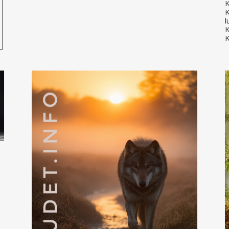
K
K
l
K
K