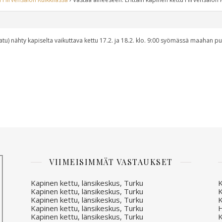
tu) nähty kapiselta vaikuttava kettu 17.2. ja 18.2. klo. 9:00 syömässä maahan pu
VIIMEISIMMÄT VASTAUKSET
Kapinen kettu, länsikeskus, Turku
K
Kapinen kettu, länsikeskus, Turku
K
Kapinen kettu, länsikeskus, Turku
K
Kapinen kettu, länsikeskus, Turku
H
Kapinen kettu, länsikeskus, Turku
K