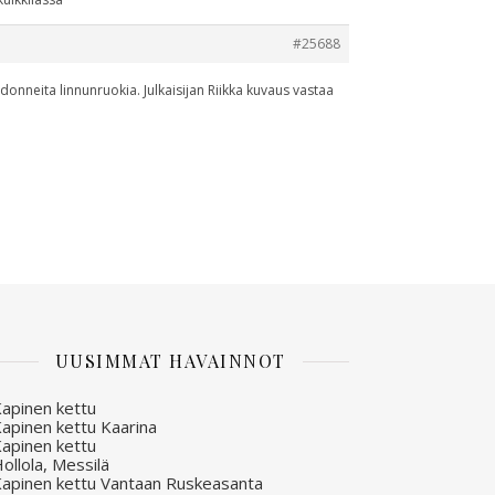
#25688
donneita linnunruokia. Julkaisijan Riikka kuvaus vastaa
UUSIMMAT HAVAINNOT
apinen kettu
apinen kettu Kaarina
apinen kettu
ollola, Messilä
apinen kettu Vantaan Ruskeasanta