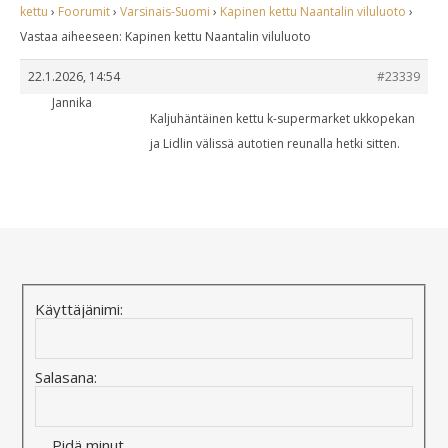
kettu
›
Foorumit
›
Varsinais-Suomi
›
Kapinen kettu Naantalin viluluoto
›
Vastaa aiheeseen: Kapinen kettu Naantalin viluluoto
22.1.2026, 14:54
#23339
Jannika
Kaljuhäntäinen kettu k-supermarket ukkopekan
ja Lidlin välissä autotien reunalla hetki sitten.
Käyttäjänimi:
Salasana:
Pidä minut