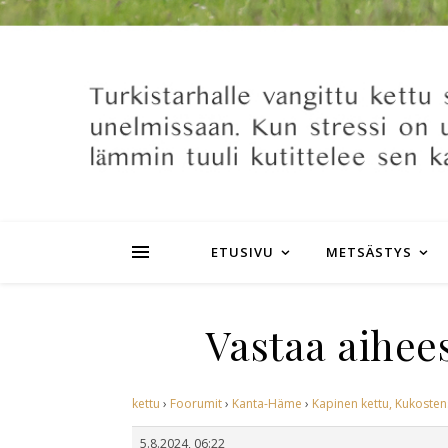
ETUSIVU
METSÄSTYS
Vastaa aihee
kettu
›
Foorumit
›
Kanta-Häme
›
Kapinen kettu, Kukosten
5.8.2024, 06:22