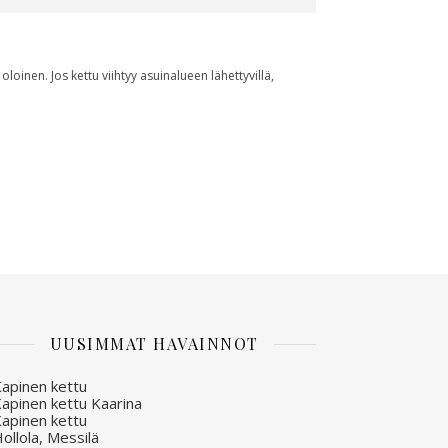
oloinen. Jos kettu viihtyy asuinalueen lähettyvillä,
UUSIMMAT HAVAINNOT
apinen kettu
apinen kettu Kaarina
apinen kettu
ollola, Messilä