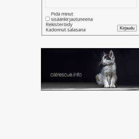
Pidä minut
sisäänkirjautuneena
Alternative:
Rekisteröidy
Kirjaudu
Kadonnut salasana