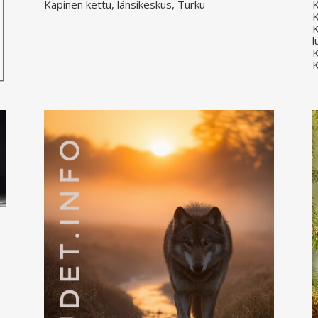
Kapinen kettu, länsikeskus, Turku
K
K
K
l
K
K