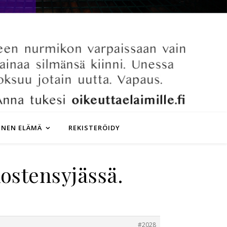
INEN ELÄMÄ
REKISTERÖIDY
ostensyjässä.
#2028