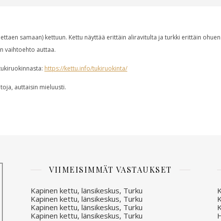
ttaen samaan) kettuun. Kettu näyttää erittäin aliravitulta ja turkki erittäin ohuen 
in vaihtoehto auttaa.
tukiruokinnasta:
https://kettu.info/tukiruokinta/
toja, auttaisin mieluusti.
VIIMEISIMMÄT VASTAUKSET
Kapinen kettu, länsikeskus, Turku
K
Kapinen kettu, länsikeskus, Turku
K
Kapinen kettu, länsikeskus, Turku
K
Kapinen kettu, länsikeskus, Turku
H