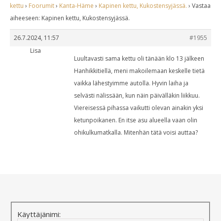
kettu
›
Foorumit
›
Kanta-Häme
›
Kapinen kettu, Kukostensyjässä.
›
Vastaa
aiheeseen: Kapinen kettu, Kukostensyjässä.
26.7.2024, 11:57
#1955
Lisa
Luultavasti sama kettu oli tänään klo 13 jälkeen
Hanhikkitiellä, meni makoilemaan keskelle tietä
vaikka lähestyimme autolla. Hyvin laiha ja
selvästi nälissään, kun näin päivälläkin liikkuu.
Viereisessä pihassa vaikutti olevan ainakin yksi
ketunpoikanen. En itse asu alueella vaan olin
ohikulkumatkalla. Mitenhän tätä voisi auttaa?
Käyttäjänimi: