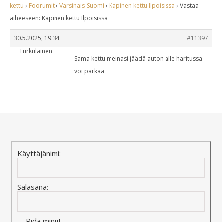
kettu
›
Foorumit
›
Varsinais-Suomi
›
Kapinen kettu Ilpoisissa
›
Vastaa
aiheeseen: Kapinen kettu Ilpoisissa
30.5.2025, 19:34
#11397
Turkulainen
Sama kettu meinasi jäädä auton alle haritussa
voi parkaa
Käyttäjänimi:
Salasana:
Pidä minut